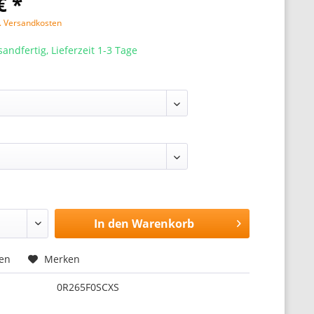
€ *
l. Versandkosten
sandfertig, Lieferzeit 1-3 Tage
In den
Warenkorb
hen
Merken
0R265F0SCXS