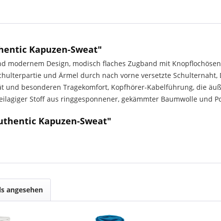
hentic Kapuzen-Sweat"
nd modernem Design, modisch flaches Zugband mit Knopflochösen
chulterpartie und Ärmel durch nach vorne versetzte Schulternah
tät und besonderen Tragekomfort, Kopfhörer-Kabelführung, die äuße
dreilagiger Stoff aus ringgesponnener, gekämmter Baumwolle und Po
uthentic Kapuzen-Sweat"
ls angesehen