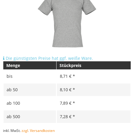
Die günstigsten Preise hat ggf. weiße Ware.
Menge
Stückpreis
bis
8,71 € *
ab
50
8,10 € *
ab
100
7,89 € *
ab
500
7,28 € *
inkl. MwSt.
zzgl. Versandkosten