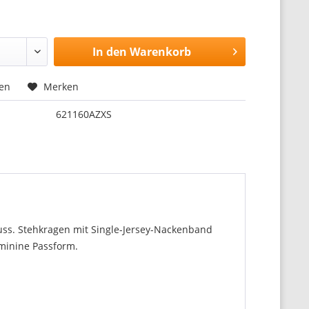
In den
Warenkorb
hen
Merken
621160AZXS
uss. Stehkragen mit Single-Jersey-Nackenband
minine Passform.