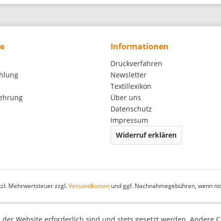
ce
Informationen
Druckverfahren
hlung
Newsletter
Textillexikon
lehrung
Über uns
Datenschutz
Impressum
Widerruf erklären
etzl. Mehrwertsteuer zzgl.
Versandkosten
und ggf. Nachnahmegebühren, wenn nic
 der Website erforderlich sind und stets gesetzt werden. Andere C