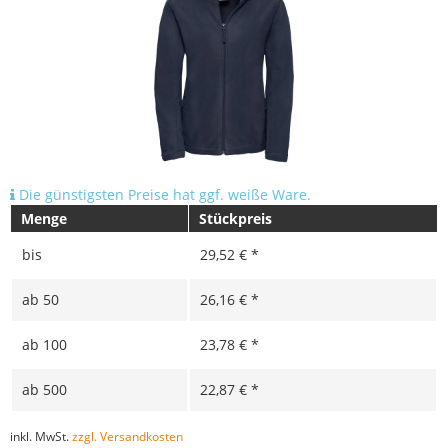
Die günstigsten Preise hat ggf. weiße Ware.
Menge
Stückpreis
bis
29,52 € *
ab
50
26,16 € *
ab
100
23,78 € *
ab
500
22,87 € *
inkl. MwSt.
zzgl. Versandkosten