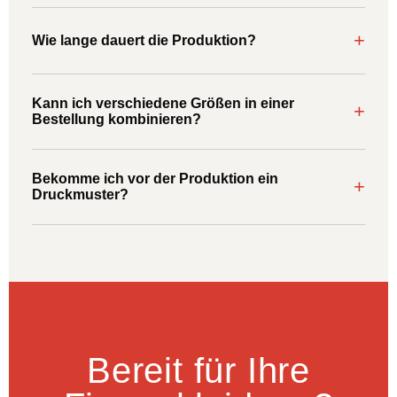
Kein Problem. Wir optimieren Ihre Datei kostenlos für den
+
Druck. Idealerweise als Vektordatei (AI, EPS, PDF), aber
Wie lange dauert die Produktion?
auch mit JPEG oder PNG kommen wir gut aus.
Nach Auftragsbestätigung und Druckfreigabe rechnen Sie
Kann ich verschiedene Größen in einer
in der Regel mit 5–10 Werktagen bis zur Lieferung. Bei
+
Bestellung kombinieren?
dringendem Bedarf sprechen Sie uns gerne an.
Selbstverständlich. Sie können verschiedene Größen (XS
Bekomme ich vor der Produktion ein
bis 5XL je nach Produkt) in einer Bestellung kombinieren,
+
Druckmuster?
ohne Aufpreis.
```
Ja – vor jeder Produktion erhalten Sie einen digitalen
Druckproof zur Freigabe. Auf Wunsch ist auch ein
physisches Muster möglich (Kosten auf Anfrage).
Bereit für Ihre