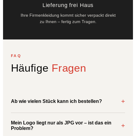
Lieferung frei Haus
Ihre Firmenkleidung kommt sicher verpackt direkt
zu Ihnen – fertig zum Tragen.
FAQ
Häufige
Fragen
```
+
Ab wie vielen Stück kann ich bestellen?
Bei madforshirts können Sie schon ab 10 Stück bestellen.
Mein Logo liegt nur als JPG vor – ist das ein
Je nach Druckverfahren variieren die Mindestmengen
+
Problem?
leicht – fragen Sie uns einfach direkt an.