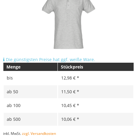
Die günstigsten Preise hat ggf. weiße Ware.
Menge
Stückpreis
bis
12,98 € *
ab
50
11,50 € *
ab
100
10,45 € *
ab
500
10,06 € *
inkl. MwSt.
zzgl. Versandkosten