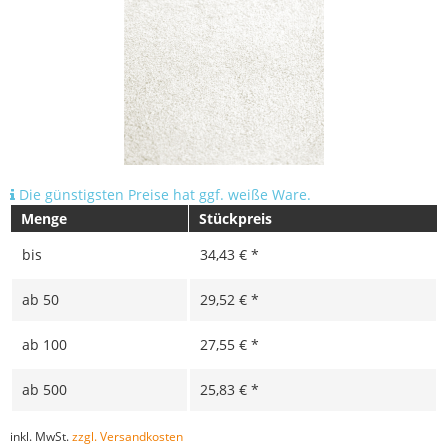
Die günstigsten Preise hat ggf. weiße Ware.
Menge
Stückpreis
bis
34,43 € *
ab
50
29,52 € *
ab
100
27,55 € *
ab
500
25,83 € *
inkl. MwSt.
zzgl. Versandkosten