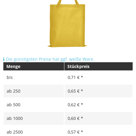
Die günstigsten Preise hat ggf. weiße Ware.
Menge
Stückpreis
bis
0,71 € *
ab
250
0,65 € *
ab
500
0,62 € *
ab
1000
0,60 € *
ab
2500
0,57 € *