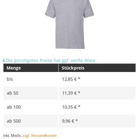
Die günstigsten Preise hat ggf. weiße Ware.
Menge
Stückpreis
bis
12,85 € *
ab
50
11,39 € *
ab
100
10,35 € *
ab
500
9,96 € *
inkl. MwSt.
zzgl. Versandkosten