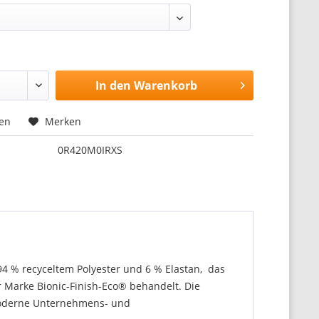
In den
Warenkorb
hen
Merken
0R420M0IRXS
s 94 % recyceltem Polyester und 6 % Elastan, das
er Marke Bionic-Finish-Eco® behandelt. Die
r moderne Unternehmens- und