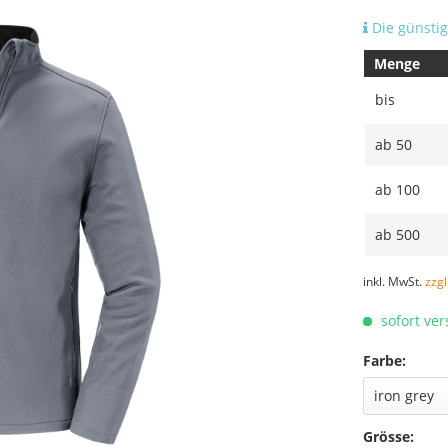
Die günstig
Menge
bis
ab
50
ab
100
ab
500
inkl. MwSt.
zzg
sofort ver
Farbe:
Grösse: