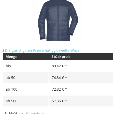
Die günstigsten Preise hat ggf. weiße Ware.
Menge
Stückpreis
bis
80,42 € *
ab
50
74,84 € *
ab
100
72,82 € *
ab
500
67,35 € *
inkl. MwSt.
zzgl. Versandkosten