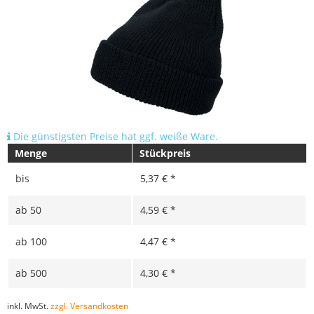
Die günstigsten Preise hat ggf. weiße Ware.
Menge
Stückpreis
bis
5,37 € *
ab
50
4,59 € *
ab
100
4,47 € *
ab
500
4,30 € *
inkl. MwSt.
zzgl. Versandkosten