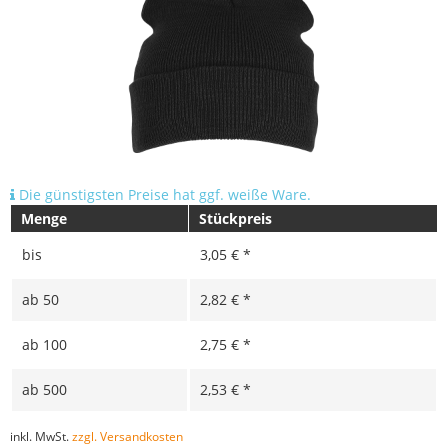
Die günstigsten Preise hat ggf. weiße Ware.
Menge
Stückpreis
bis
3,05 € *
ab
50
2,82 € *
ab
100
2,75 € *
ab
500
2,53 € *
inkl. MwSt.
zzgl. Versandkosten