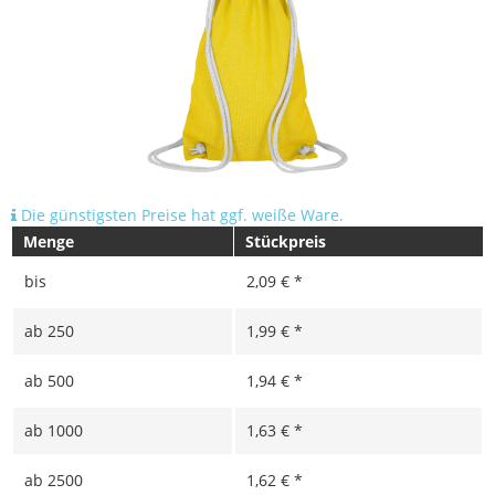
Die günstigsten Preise hat ggf. weiße Ware.
Menge
Stückpreis
bis
2,09 € *
ab
250
1,99 € *
ab
500
1,94 € *
ab
1000
1,63 € *
ab
2500
1,62 € *