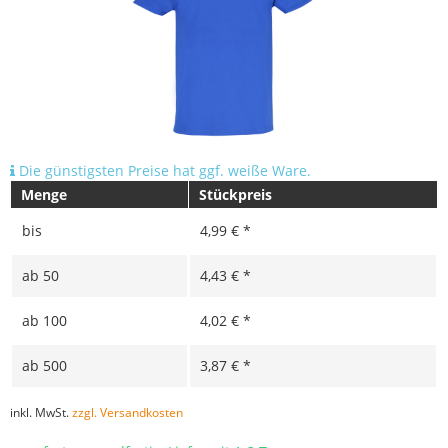
Die günstigsten Preise hat ggf. weiße Ware.
Menge
Stückpreis
bis
4,99 € *
ab
50
4,43 € *
ab
100
4,02 € *
ab
500
3,87 € *
inkl. MwSt.
zzgl. Versandkosten