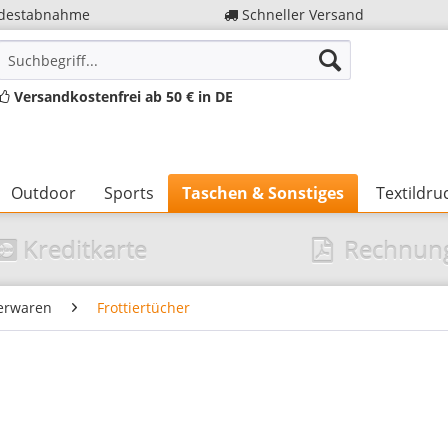
destabnahme
Schneller Versand
Versandkostenfrei ab 50 € in DE
Outdoor
Sports
Taschen & Sonstiges
Textildru
Kreditkarte
Rechnun
ierwaren
Frottiertücher